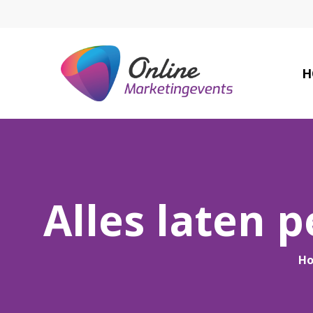
H
Alles laten p
H